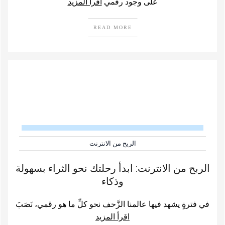
على وجود رقمي
اقرأ المزيد
READ MORE
الربح من الانترنت
الربح من الانترنت: ابدأ رحلتك نحو الثراء بسهولة
وذكاء
في فترةٍ يشهد فيها عالمنا الزَّحف نحو كلِّ ما هو رقمي، نَصَبَ
اقرأ المزيد