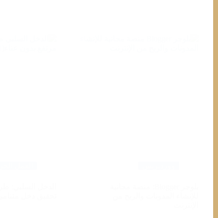
ووردبريس
العمل الحر
بلوجر Blogger: منصة مجانية
الدخل السلبي: طر
للإنشاء المدونات والربح من
تحقيق دخل متنامي
الإنترنت