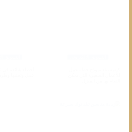
التسويق الالكتروني
التسويق الا
كيفية بناء نموذج خطة عمل
أخطاء شائعة في ك
للأعمال الصغيرة التي يمكن
عمل وتجنبها وطرق
القيام بها من المنزل