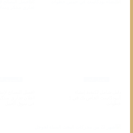
العمل الحر
التسويق الا
دليل شامل لكيفية إنشاء
افضل النصائح لإنش
البودكاست الخاص بك في 5
اعلان تجاري مبتك
خطوات
في سوق العمل