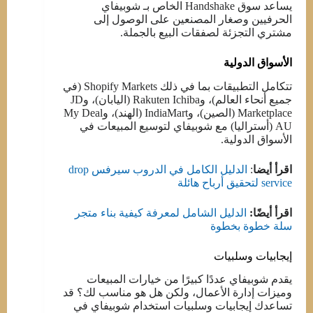
يساعد سوق Handshake الخاص بـ شوبيفاي
الحرفيين وصغار المصنعين على الوصول إلى
مشتري التجزئة لصفقات البيع بالجملة.
الأسواق الدولية
تتكامل التطبيقات بما في ذلك Shopify Markets (في
جميع أنحاء العالم)، وRakuten Ichiba (اليابان)، وJD
Marketplace (الصين)، وIndiaMart (الهند)، وMy Deal
AU (أستراليا) مع شوبيفاي لتوسيع المبيعات في
الأسواق الدولية.
اقرأ أيضا
:
الدليل الكامل في الدروب سيرفس drop
service لتحقيق أرباح هائلة
اقرأ أيضًا:
الدليل الشامل لمعرفة كيفية بناء متجر
سلة خطوة بخطوة
إيجابيات وسلبيات
يقدم شوبيفاي عددًا كبيرًا من خيارات المبيعات
وميزات إدارة الأعمال، ولكن هل هو مناسب لك؟ قد
تساعدك إيجابيات وسلبيات استخدام شوبيفاي في