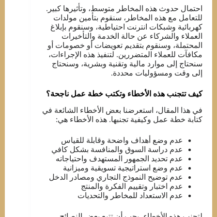
احتمال حدوث هذه المخاطر متوسط، وتأثيرها كبير.
للتعامل مع هذه المخاطر، سنقوم بتأمين مولدات
كهربائية وشبكات انترنت احتياطية، وسنقوم بإبلاغ
العملاء والشركاء عن حالة الخدمة والتأخيرات
المحتملة، وسنقوم بتقديم تعويضات أو خصومات أو
مكافآت للعملاء المتضررين. لتنفيذ هذه الإجراءات،
سنحتاج إلى موارد مالية وتقنية وبشرية، وسنحتاج
إلى وقت ومسؤوليات محددة.
كيف تتجنب هذه الأخطاء وتكتب خطة عمل ناجحة؟
في هذا المقال، استعرضنا بعض الأخطاء الشائعة في
كتابة خطة عمل وكيفية تجنبها. هذه الأخطاء هي:
عدم وضع أهداف واضحة وقابلة للقياس
عدم دراسة السوق والمنافسة بشكل كافي
عدم تحديد الجمهور المستهدف واحتياجاته
عدم وضع استراتيجية تسويقية وميزانية
عدم توضيح النموذج التجاري ومصادر الدخل
عدم اختبار وتقييم الفكرة والمنتج
عدم الاستعداد للمخاطر والتحديات
لتجنب هذه الأخطاء، يجب أن تتبع بعض النصائح