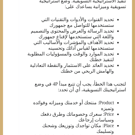
تنفيذ الاستراتيجية التسويقية. وضع استراتيجية
تسويقية وميزانية يساعدك على:
تحديد القنوات والأدوات والتقنيات التي
ستستخدمها للتواصل مع جمهورك
تحديد الرسالة والعرض والمحتوى والتصميم
واللغة التي ستستخدمها لإقناع جمهورك
تحديد الأهداف والمؤشرات والأساليب التي
ستستخدمها لقياس أدائك وتحسينه
تحديد الموارد والوقت والمسؤوليات المطلوبة
لتنفيذ خطتك
تحديد العائد على الاستثمار والنقطة التعادلية
والهامش الربحي من خطتك
لتجنب هذا الخطأ، يجب أن تتبع مبدأ 4P في وضع
استراتيجيتك التسويقية، أي أن تحدد:
Product: منتجك أو خدمتك وميزاته وفوائده
وتميزه
Price: سعرك وخصوماتك وطرق دفعك
وسياسات إرجاعك
Place: مكان تواجدك وتوزيعك وشحنك
وتسليمك