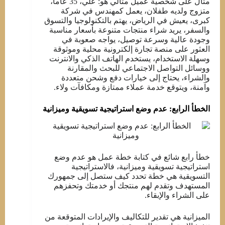
مثال على شخصية عميل مثالي هو: علي، 35 عاما،
متزوج ولديه طفلان، يعمل كمهندس في شركة
كبرى، يعيش في الرياض، يهتم بالتكنولوجيا والتسوق
والسفر، يريد شراء منتجات متنوعة بأسعار مناسبة
وجودة عالية وسرعة توصيل، يواجه صعوبة في
العثور على منصة تجارة إلكترونية محلية وموثوقة
وسهلة الاستخدام، يستخدم الهاتف الذكي والانترنت
ووسائل التواصل الاجتماعي للبحث والمقارنة
والشراء، يحتاج إلى خيارات دفع وشحن متعددة
وآمنة، ويتوقع خدمة عملاء ممتازة ومكافآت ولاء.
الخطأ الرابع: عدم وضع استراتيجية تسويقية وميزانية
خطأ رابع شائع في كتابة خطة عمل هو عدم وضع
استراتيجية تسويقية وميزانية، فالاستراتيجية
التسويقية هي خطة تحدد كيف ستصل إلى جمهورك
المستهدف وتقدم لهم منتجك أو خدمتك وتحفزهم
على الشراء والإبقاء.
الميزانية هي تقدير للتكاليف والإيرادات المتوقعة من