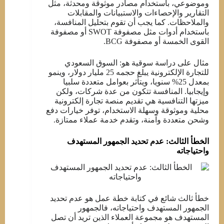
وموضوعي، باستخدام مصادر موثوقة ومحدثة، مثل
التقارير والإحصاءات والاستبيانات والمقابلات
والملاحظات. كما يجب أن تقوم بتحليل المنافسة،
باستخدام أدوات مثل مصفوفة SWOT أو مصفوفة
القوى الخمسة أو مصفوفة BCG.
مثال على دراسة سوقية هو: السوق السعودي
للتجارة الإلكترونية يبلغ حجمه 25 مليار دولار، وينمو
بمعدل 25% سنويا، ويتأثر بعوامل متعددة سلبيا
وإيجابيا. المنافسة تتكون من عدة شركات، ولكن
ميزتها التنافسية هي تقديم منصة تجارة إلكترونية
محلية وموثوقة وسهلة الاستخدام، توفر خيارات دفع
وشحن متعددة وآمنة، وتقدم خدمة عملاء ممتازة.
الخطأ الثالث: عدم تحديد الجمهور المستهدف
واحتياجاته
خطأ ثالث شائع في كتابة خطة عمل هو عدم تحديد
الجمهور المستهدف واحتياجاته، فالجمهور
المستهدف هو مجموعة العملاء الذين تريد أن تصل