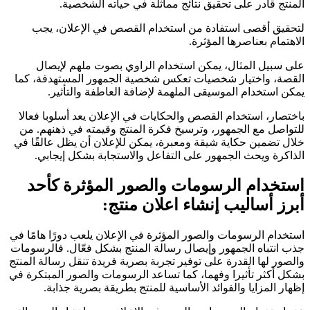
المنتج قادر على تحقيق نتائج مماثلة في حياته الشخصية.
لتحقيق أقصى استفادة من استخدام القصص في الإعلان، يجب
الاهتمام بعناصرها المؤثرة.
على سبيل المثال، يمكن استخدام الراوي بصوت ملهم لإيصال
القصة، واختيار شخصيات تعكس شخصية الجمهور المستهدفة، كما
يمكن استخدام الموسيقى الملهمة لإضافة العاطفة والتأثير.
باختصار، استخدام القصص والحكايات في الإعلان يعد أسلوبا فعالا
للتواصل مع الجمهور، وترسيخ فكرة المنتج وقيمته في ذهنهم. من
خلال تضمين حكاية شيقة ومعبرة، يمكن للإعلان أن يظل عالقًا في
الذاكرة ويحث الجمهور على التفاعل والاستجابة بشكل إيجابي.
استخدام الرسومات والصور المؤثرة كأحد
أبرز أساليب إنشاء اعلان منتج:
استخدام الرسومات والصور المؤثرة في الإعلان يلعب دورًا هامًا في
جذب انتباه الجمهور وإيصال رسالة المنتج بشكل فعّال. فالرسومات
والصور لها القدرة على توفير تجربة بصرية فريدة تنقل رسالة المنتج
بشكل أكثر تأثيرا وفهما، كما تساعد الرسومات والصور المبتكرة في
إظهار المزايا والفوائد الأساسية للمنتج بطريقة بصرية جذابة.