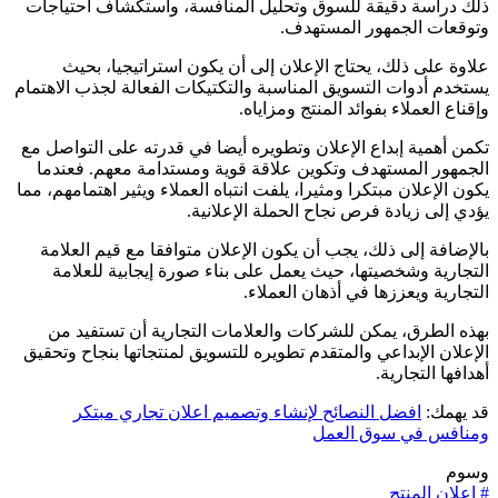
ذلك دراسة دقيقة للسوق وتحليل المنافسة، واستكشاف احتياجات
وتوقعات الجمهور المستهدف.
علاوة على ذلك، يحتاج الإعلان إلى أن يكون استراتيجيا، بحيث
يستخدم أدوات التسويق المناسبة والتكتيكات الفعالة لجذب الاهتمام
وإقناع العملاء بفوائد المنتج ومزاياه.
تكمن أهمية إبداع الإعلان وتطويره أيضا في قدرته على التواصل مع
الجمهور المستهدف وتكوين علاقة قوية ومستدامة معهم. فعندما
يكون الإعلان مبتكرا ومثيرا، يلفت انتباه العملاء ويثير اهتمامهم، مما
يؤدي إلى زيادة فرص نجاح الحملة الإعلانية.
بالإضافة إلى ذلك، يجب أن يكون الإعلان متوافقا مع قيم العلامة
التجارية وشخصيتها، حيث يعمل على بناء صورة إيجابية للعلامة
التجارية ويعززها في أذهان العملاء.
بهذه الطرق، يمكن للشركات والعلامات التجارية أن تستفيد من
الإعلان الإبداعي والمتقدم تطويره للتسويق لمنتجاتها بنجاح وتحقيق
أهدافها التجارية.
قد يهمك:
افضل النصائح لإنشاء وتصميم اعلان تجاري مبتكر
ومنافس في سوق العمل
وسوم
#
اعلان المنتج