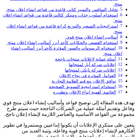
منتج:
تحليل المنافس والتمييز كثاني قاعدة من قواعد إنشاء اعلان منتج:
استخدام أسلوب جذاب ومبتكر كثالث قاعدة من قواعد إنشاء اعلان
منتج:
استراتيجيات التسعير والتوزيع كرابع قاعدة من قواعد إنشاء اعلان
منتج:
أساليب إنشاء اعلان منتج قوي:
استخدام القصص والحكايات كأحد أبرز أساليب إنشاء اعلان منتج:
استخدام الرسومات والصور المؤثرة كأحد أبرز أساليب إنشاء
اعلان منتج:
أمثلة عملية لإعلانات منتجات ناجحة
إعلانات شركة أبل لمنتجاتها
إعلانات شركة نايكي لمنتجاتها
العوامل المؤثرة في نجاح الإعلان
توافق الإعلان مع قيم العلامة التجارية
استخدام استراتيجية التسويق الصحيحة
الخاتمة: أهمية إبداع الإعلان وتطويره
تهدف هذه المقالة إلى توضيح قواعد وأساليب إنشاء اعلان منتج قوي
وفاعل وتقديم أمثلة عملية من الشركات الناجحة حيث سيتم طرح
مجموعة من القواعد الأساسية والعناصر اللازمة لإنشاء إعلان ناجح.
يتعين على مبتكري الإعلانات أن يكونوا إبداعيين ويستمروا في تطوير
أفكارهم لإنشاء إعلانات منتج قوية وفاعلة، وثمة العديد من
التوصيات التي يمكن أخذها في الاعتبار لتحقيق ذلك.