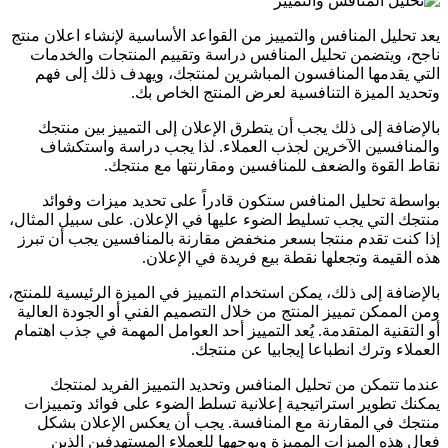
يعد تحليل المنافس والتمييز من القواعد الأساسية لإنشاء اعلان منتج
ناجح، ويتضمن تحليل المنافس دراسة وتقييم المنتجات والخدمات
التي يقدمها المنافسون المباشرين لمنتجك، ويهدف ذلك إلى فهم
وتحديد الميزة التنافسية لعرض المنتج الخاص بك.
بالإضافة إلى ذلك يجب أن يتطرق الإعلان إلى التمييز بين منتجك
والمنافسين الآخرين لجذب العملاء. لذا يجب دراسة واستكشاف
نقاط القوة والضعف للمنافسين ومقارنتها مع منتجك.
بواسطة تحليل المنافس ستكون قادراً على تحديد ميزات وفوائد
منتجك التي يجب تسليط الضوء عليها في الإعلان. على سبيل المثال،
إذا كنت تقدم منتجا بسعر منخفض مقارنة بالمنافسين يجب أن تبرز
هذه القيمة وتجعلها نقطة بيع فريدة في الإعلان.
بالإضافة إلى ذلك، يمكن استخدام التمييز في الميزة الرئيسية للمنتج،
ومن الممكن تمييز المنتج من خلال التصميم الفني أو الجودة العالية
أو التقنية المتقدمة. يُعد التمييز أحد العوامل المهمة في جذب اهتمام
العملاء وترك انطباعا إيجابيا عن منتجك.
عندما تتمكن من تحليل المنافس وتحديد التمييز الفريد لمنتجك
يمكنك تطوير استراتيجية إعلانية تسلط الضوء على فوائد وتمييزات
منتجك في المقارنة مع المنافسة. يجب أن يعكس الإعلان بشكل
فعال هذه الميزات المميزة ويوجهها للعملاء المستهدفين الذين