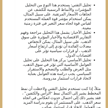
تحليل التقني: يستخدم هذا النوع من التحليل
المؤشرات والأنماط الرسمية للكشف عن
اتجاهات الأسعار المرتقبة. على سبيل المثال،
يمكن استخدام مؤشر قوة العملة المستخدم
لقياس قوة اتجاه سعر التغير في فترة زمنية
معينة.
تحليل الأخبار: يشمل هذا التحليل مراجعة وفهم
التقارير الاقتصادية والأخبار المؤثرة على سوق
الذهب. على سبيل المثال، يمكن لانخفاض
معدلات الفائدة أن تؤدي إلى ارتفاع أسعار
الذهب ، أو قرارات سياسية تؤثر على
اقتصادات الدول.
تحليل الأساسي: يركز هذا التحليل على تحليل
العوامل الأساسية التي تؤثر في سوق الذهب،
مثل العرض والطلب والتضخم والاستقرار
السياسي. يجب دراسة هذه العوامل بعناية
لاتخاذ قرارات استثمار مدروسة.
مثلاً، إذا كنت تستخدم تحليل التقني ولاحظت أن نمط
المخطط يشير إلى اكتمال نمط “الرأس والكتفين” ،
فقد يشير ذلك إلى احتمال حدوث انعكاس في اتجاه
سعر الذهب. على المستثمر أن يقوم بدراسة المزيد
من العوامل لاتخاذ قرار استثمار صائب.