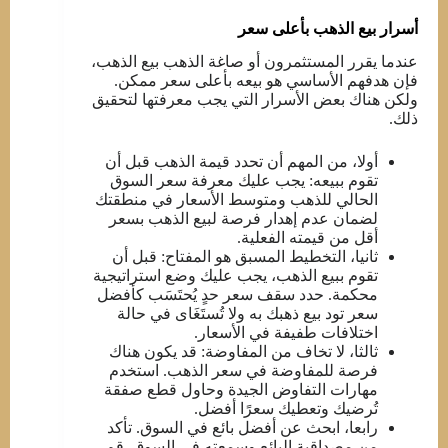
أسرار بيع الذهب بأعلى سعر
عندما يقرر المستثمرون أو صاغة الذهب بيع الذهب،
فإن هدفهم الأساسي هو بيعه بأعلى سعر ممكن.
ولكن هناك بعض الأسرار التي يجب معرفتها لتحقيق
ذلك.
أولا، من المهم أن تحدد قيمة الذهب قبل أن
تقوم ببيعه: يجب عليك معرفة سعر السوق
الحالي للذهب ومتوسط ​​الأسعار في منطقتك
لضمان عدم إهدار فرصة لبيع الذهب بسعر
أقل من قيمته الفعلية.
ثانيا، التخطيط المسبق هو المفتاح: قبل أن
تقوم ببيع الذهب، يجب عليك وضع استراتيجية
محكمة. حدد سقف سعر حدٍ يُحتَسَب كأفضل
سعر تود بيع ذهبك به ولا تُستَغَای في حالة
اختلافات طفيفة في الأسعار.
ثالثا، لا تخاف من المفاوضة: قد يكون هناك
فرصة للمفاوضة في سعر الذهب. استخدم
مهارات التفاوض الجيدة وحاول قطع صفقة
تُرضيك وتعطيك سعرًا أفضل.
رابعا، ابحث عن أفضل بائع في السوق. تأكد
من مصداقية البائع وسمعته في السوق. قم