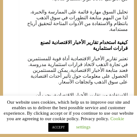
تحليل السوق مهارة قائمة على الممارسة والخبرة،
لذا من المهم متابعة التطورات في سوق الذهب
بانتظام والاستفادة من الأدوات المتاحة لتحقيق أرباح
مستدامة.
كيفية استخدام تقارير الأخبار الاقتصادية لصنع
قرارات استثمارية
تعتبر تقارير الأخبار الاقتصادية أداة قوية للمستثمرين
في تجارة الذهب لاتخاذ قرارات استثمارية مدروسة.
فعند متابعة الأخبار الاقتصادية، يمكن للمستثمرين
الحصول على معلومات حول تأثير أحداث اقتصادية
على سوق الذهب واتجاهات الأسعار.
للاستفادة من تقارير الأخبار الاقتصادية، يجب أن
يكون المستثمر مطلعا على التقويم الاقتصادي
Our website uses cookies, which help us to improve our site and
والأحداث المهمة التي قد تؤثر في سوق الذهب.
enables us to deliver the best possible service and customer
experience. By clicking accept or if you continue to use our website
you are agreeing to our cookie policy. Privacy policy.
Cookie
يفضل أن يكون مستثمر الذهب على دراية بالأخبار
المحلية والعالمية، مثل سياسة الفائدة، نشاط البنوك
settings
ACCEPT
المركزية، والمؤشرات المالية.