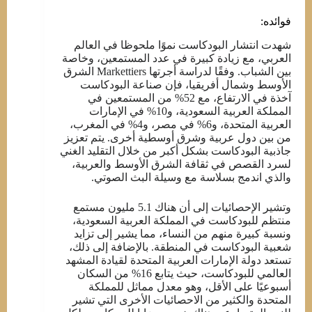
فوائده:
شهدت انتشار البودكاست نموًا ملحوظا في العالم
العربي، مع زيادة كبيرة في عدد المستمعين، وخاصة
بين الشباب. وفقًا لدراسة أجرتها Markettiers الشرق
الأوسط وشمال أفريقيا، فإن صناعة البودكاست
آخذة في الارتفاع، مع 52% من المستمعين في
المملكة العربية السعودية، و10% في الإمارات
العربية المتحدة، و6% في مصر، و4% في المغرب،
من بين دول عربية وشرق أوسطية أخرى. يتم تعزيز
جاذبية البودكاست بشكل أكبر من خلال التقليد الغني
لسرد القصص في ثقافة الشرق الأوسط والعربية،
والذي اندمج بسلاسة مع وسيلة البث الصوتي.
وتشير الإحصائيات إلى أن هناك 5.1 مليون مستمع
منتظم للبودكاست في المملكة العربية السعودية،
ونسبة كبيرة منهم من النساء، مما يشير إلى تزايد
شعبية البودكاست في المنطقة. بالإضافة إلى ذلك،
تستعد دولة الإمارات العربية المتحدة لقيادة المشهد
العالمي للبودكاست، حيث يتابع 16% من السكان
أسبوعيًا على الأقل، وهو معدل مماثل للمملكة
المتحدة والكثير من الاحصائيات الأخرى التي تشير