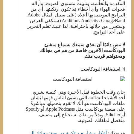
المقدمة والخاتمة، وتثبيت مستوى الصوت، وإزالة
فجوات الهواء وأي أخطاء قد تكون ارتكبتها. أي من
البرامج الموصى بها أعلاه (على سبيل المثال Adobe
Audition، Audacity، GarageBand) ستكفي الغرض
وستحرر من خلالها باحترافية، لذا عليك تعلم التحرير
على أحد البرامج.
لا تنس دائمًا أن تغذي سمعك بسماع منشئ
البودكاست الآخرين خاصة من هم في مجالك
ومحتواهم قريب منك.
4. استضافة البودكاست
حان وقت الخطوة قبل الأخيرة وهي كيفية نشره،
أحد الأشياء الشائعة التي يسيئ الناس فهمها بشأن
ملفات البودكاست هو أنك لا تقوم بتحميلها مباشرةً
على منصة بودكاست مثل Apple Podcasts أو Spotify
أو Stitcher. وبدلاً من ذلك، ستحتاج إلى مضيف
منفصل لملفاتك الصوتية.
قد يهمك:
أفكار مشاريع مبتكرة ومربحة: رحلتك إلى