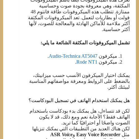
المكثفة، وهي معروفة بجودة صوت وحساسية
ممتازة. تتطلب هذه الميكروفونات طاقة فانتوم 48
فولت أو بطاريات لتعمل. تعد الميكروفونات المكثفة
أكثر ملاءمة للأماكن الهادئة والمعالجة للصوت، لأنها
أكثر حساسية.
تشمل الميكروفونات المكثفة الشائعة ما يلي:
ميكرفون
Audio-Technica AT5047
.
ميكرفون
Rode NT1
.
يمكنك اختيار الميكرفون الأنسب حسب ميزانيتك،
بالضغط على الروابط ومعرفة مواصفاتهم المناسبة
لبيئتك أكثر.
هل يمكنك استخدام الهاتف في تسجيل البودكاست؟
لكن قد تتساءل، هل يمكنك بدء بودكاست باستخدام
الهاتف فقط؟ الأجابة نعم ومع ذلك، قد لا يكون
الصوت واضحًا أو احترافيًا كما تريد.
لكن هناك العديد من التطبيقات التي يمكنك تنزيلها
مثل
Easy Voice Recorder
و
Voice
ASR