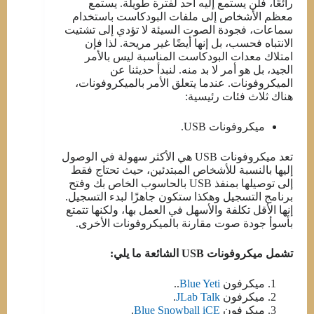
رائعًا، فلن يستمع إليه أحد لفترة طويلة. يستمع
معظم الأشخاص إلى ملفات البودكاست باستخدام
سماعات، فجودة الصوت السيئة لا تؤدي إلى تشتيت
الانتباه فحسب، بل إنها أيضًا غير مريحة. لذا فإن
امتلاك معدات البودكاست المناسبة ليس بالأمر
الجيد، بل هو أمر لا بد منه. لنبدأ حديثنا عن
الميكروفونات. عندما يتعلق الأمر بالميكروفونات،
هناك ثلاث فئات رئيسية:
ميكروفونات USB.
تعد ميكروفونات USB هي الأكثر سهولة في الوصول
إليها بالنسبة للأشخاص المبتدئين، حيث تحتاج فقط
إلى توصيلها بمنفذ USB بالحاسوب الخاص بك وفتح
برنامج التسجيل وهكذا ستكون جاهزًا لبدء التسجيل.
إنها الأقل تكلفة والأسهل في العمل بها، ولكنها تتمتع
بأسوأ جودة صوت مقارنة بالميكروفونات الأخرى.
تشمل ميكروفونات USB الشائعة ما يلي:
ميكرفون
Blue Yeti
..
ميكرفون
JLab Talk
.
ميكرفون
Blue Snowball iCE
.