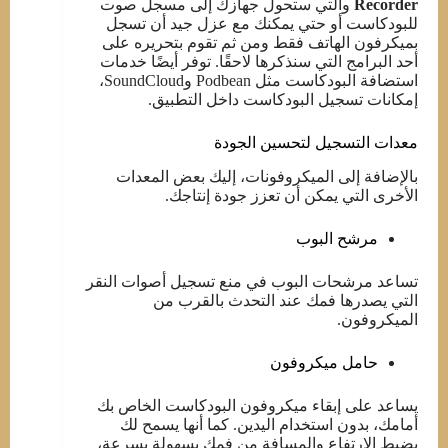
Recorder
والتي ستحول جهازك إلى مسجل صوت
للبودكاست أو حتي يمكنك مع عزل جيد أن تسجل
بميكرفون الهاتف فقط ومن ثم تقوم بتحريره على
أحد البرامج التي سنذكرها لاحقًا. توفر أيضًا خدمات
استضافة البودكاست مثل Podbean وSoundCloud،
إمكانات تسجيل البودكاست داخل التطبيق.
معدات التسجيل لتحسين الجودة
بالإضافة إلى الميكروفونات، إليك بعض المعدات
الأخرى التي يمكن أن تعزز جودة إنتاجك.
مرشح البوب ​
تساعد مرشحات البوب ​​في منع تسجيل أصوات النقر
التي يصدرها فمك عند التحدث بالقرب من
الميكروفون.
حامل ميكروفون
يساعد على إبقاء ميكروفون البودكاست الخاص بك
أمامك، بدون استخدام اليدين. كما أنها يسمح لك
بضبط الارتفاع والمسافة من فمك بسهولة بسرعة،