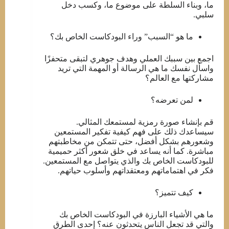
ما، وبناء السلطة على موضوع ما، وكسب دخل
سلبي.
ما هو “السبب” وراء البودكاست الخاص بك؟
اجمع بين سببك العملي وهدف جوهري لتبقى متحفزًا
واسأل نفسك ما هي الرسالة أو المهمة التي تريد
مشاركتها مع العالم؟
لمن تعرضه؟
قم بإنشاء صورة رمزية لمستمعك المثالي.
سيساعدك ذلك على فهم كيفية تفكير المستمعين
وشعورهم بشكل أفضل، حتى تتمكن من مخاطبتهم
مباشرة. كما أنه يساعد في خلق شعور أكثر حميمية
للبودكاست الخاص بك والذي يتواصل مع المستمعين.
فكر في اهتماماتهم ومعتقداتهم وأسلوب حياتهم.
كيف تتميز؟
ما هي الأشياء البارزة في البودكاست الخاص بك
والتي قد تجعل الناس يتحدثون عنه؟ إحدى الطرق