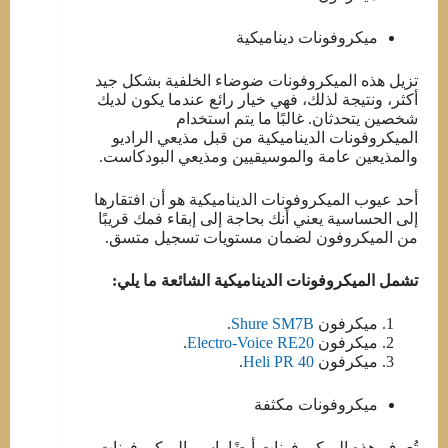
ميكروفونات ديناميكية
تزيل هذه الميكروفونات ضوضاء الخلفية بشكل جيد
أكثر، ونتيجة لذلك، فهي خيار رائع عندما يكون لديك
شخصين يتحدثان. غالبًا ما يتم استخدام
الميكروفونات الديناميكية من قبل مذيعي الراديو
والمذيعين عامة والموسيقيين ومذيعي البودكاست.
أحد عيوب الميكروفونات الديناميكية هو أن افتقارها
إلى الحساسية يعني أنك بحاجة إلى إبقاء فمك قريبًا
من الميكروفون لضمان مستويات تسجيل متسق.
تشمل الميكروفونات الديناميكية الشائعة ما يلي:
ميكرفون
Shure SM7B
.
ميكرفون
Electro-Voice RE20
.
ميكرفون
Heli PR 40
.
ميكروفونات مكثفة
تُعرف هذه الميكروفونات أيضًا باسم الميكروفونات