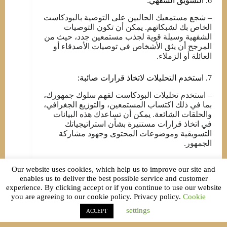
6. التسويق الشفهي:
– شجع مستمعيك الحاليين على التوصية بالبودكاست
الخاص بك لشبكاتهم. يمكن أن تكون التوصيات
الشفهية وسيلة قوية لجذب مستمعين جدد، حيث من
المرجح أن يثق الأشخاص في توصيات الأصدقاء أو
العائلة أو الزملاء.
7. استخدم التحليلات لاتخاذ قرارات صائبة:
– استخدم تحليلات البودكاست لفهم سلوك جمهورك،
بما في ذلك اكتساب المستمعين، والتوزيع الجغرافي،
والحلقات الشائعة. يمكن أن تساعدك هذه البيانات
في اتخاذ قرارات مستنيرة بشأن استراتيجياتك
التسويقية وموضوعات المحتوى وجهود مشاركة
الجمهور.
من خلال تنفيذ هذه الاستراتيجيات التسويقية
Our website uses cookies, which help us to improve our site and
التفصيلية، يمكنك الترويج للبودكاست الخاص بك
enables us to deliver the best possible service and customer
بشكل فعال، وجذب جمهور أكبر، وبناء مجتمع قوي
experience. By clicking accept or if you continue to use our website
حول المحتوى الخاص بك.
you are agreeing to our cookie policy. Privacy policy.
Cookie
settings
ACCEPT
اقرأ أيضا:
أفضل مجالات العمل الحر: فرصتك الذهبية
لتحقيق الاستقلال المادي