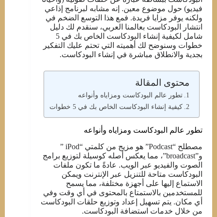
فيديو) حول موضوع معين. إنه مشابه لبرنامج إذاعي
ولكنه يوفر مزايا فريدة. فمع هذا التوسع الضخم في
انتشار البودكاست بعالمنا العربي، سنقدم لك دليل
شامل لكيفية إنشاء البودكاست الخاص بك في 5
خطوات وسنوضح لك أهميته التي تحتم عليك التفكير
بجدية والانطلاق مباشرة في إنشاء البودكاست.
محتوى المقالة
تطور عالم البودكاست ومزاياه وأنواعه
كيفية إنشاء البودكاست الخاص بك في 5 خطوات
تطور عالم البودكاست ومزاياه وأنواعه
مصطلح “Podcast” هو مزيج من كلمتي “iPod ”
و”broadcast”، مما يعكس أصله كوسيلة لتوزيع برامج
الصوت والفيديو عبر الويب. عادةً ما تكون ملفات
البودكاست متاحة للتنزيل عبر الإنترنت ويمكن
الاستماع إليها على أجهزة مختلفة، مما يسمح
للمستخدمين بالاستمتاع بالمحتوى في أي وقت وفي
أي مكان. يتم تسهيل إعداد وتوزيع حلقات البودكاست
من خلال خدمات استضافة البودكاست.