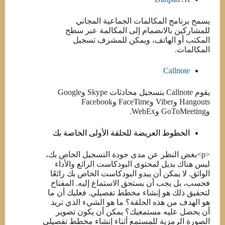
يسمح برنامج المكالمات الجماعية المجاني
للمشاركين بالانضمام إلى المكالمة عبر سطح
المكتب أو الهاتف، ويمكن للمشرف تسجيل
المكالمات.
Callnote
يقوم Callnote بتسجيل محادثات Skype وGoogle
Hangouts وViber وFaceTime وFacebook
وGoToMeeting وWebEx.
الخطوط العريضة للحلقة الأولى الخاصة بك
<p>بغض النظر عن مدى جودة التسجيل الخاص بك،
ليس هناك بديل لمحتوى البودكاست الرائع والأداء
الواثق. لا يمكن أن يبدو البودكاست الخاص بك رائعًا
فحسب، بل يجب أن يستحق الاستماع إليه. المفتاح
لتحقيق ذلك هو إنشاء مخطط تفصيلي. فعليك أن ما
هو الهدف من هذه الحلقة؟ ما هو الشيء الذي تريد
أن يحصل عليه مستمعيك؟ يمكن أن يكون تصوير
الصورة الرمزية للمستمع أثناء إنشاء مخطط تفصيلي