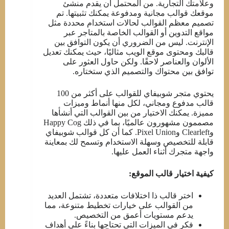
وعلامتك التجارية. من المحتمل أن يقدم منشئ
موقعك قوالب مجانية ومدفوعة يمكنك تثبيتها. تم
تصميم معظم القوالب لحالات استخدام محددة مثل
مواقع التدوين أو القوالب الخاصة بالمتاجر عبر
الإنترنت. ليس من الضروري أن يكون التوافق بين
قالبك ومحتوى موقع الويب مثاليًا، حيث يمكنك تعديل
الألوان والعناصر لاحقًا. ولكن حاول العثور على
توافق بين محتواك والتصميم الذي ستختاره.
يحتوي متجر شوبيفاي للقوالب على أكثر من 100
قالب مدفوع ومجاني، لكل منها أنماط وميزات
مميزة. يمكنك الاختيار من بين القوالب التي أنشأها
مصممون مشهورون عالميًا، بما في ذلك Happy Cog
وClearleft وPixel Union. كما أن كل قوالب شوبيفاي
قابلة للتخصيص وسهلة الاستخدام وتسمح لك بمعاينة
واجهة متجرك أثناء العمل عليها.
كيفية اختيار قالب الموقع:
اختر قالب ذا اختلافات متعددة، تشتمل العديد
من القوالب على خيارات تخطيط متنوعة، مما
يدعم مستويات أعمق من التخصيص.
فكر في الميزات التي تحتاجها بناءً على أهداف