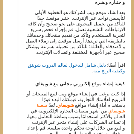
واختباره ونشره
يعد إنشاء موقع ويب لشركتك هو الخطوة الأولى
لتأسيس تواجد عبر الإنترنت. اختبر موقعك جيدًا
للتأكد من تحميل المحتوى على نحو صحيح وأن كافة
الارتباطات التشعبية تعمل. قم بإجراء فحص سريع
لتجربة المستخدم وتأكد من تقديم منتجاتك وخدماتك
بالطريقة التي تريدها. أرسل موقعك إلى زملاء العمل
والأصدقاء والعائلة؛ للتأكد من تحميله بسرعة وبشكل
صحيح عبر الأجهزة المختلفة واتصالات الإنترنت.
اقرأ أيضًا:
دليل شامل للدخول لعالم الدروب شوبنق
وكيفية الربح منه
.
كيفية إنشاء موقع إلكتروني مجاني مع شوبيفاي
إذا كنت ترغب في إنشاء موقع ويب لبيع المنتجات أو
الترويج لعلامتك التجارية، فيمكنك البدء فورًا
باستخدام أداة إنشاء مواقع
شوبيفاي
. تُعدّ
منصة
شوببفاي
من أشهر منصات التجارة الإلكترونية في
العالم والأكثر استخدامًا بسبب بساطة التعامل معها،
إذ تساعد الشركات على إنشاء متجر عبر الإنترنت
والبيع من خلال لوحة تحكم واحدة سلسة. قم بإعداد
موقعك باستخدام الإصدار التجريبي المجاني من