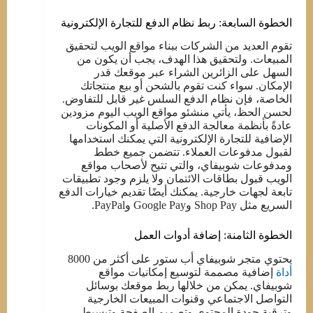
الخطوة السابعة: ربط نظام الدفع للتجارة الإلكترونية
تقوم العديد من الشركات ببناء مواقع الويب لتحقيق
المبيعات. ولتحقيق هذا الهدف، يجب أن يكون من
السهل على الزائرين الشراء عبر موقعك قدر
الإمكان. سواء كنت تقوم بالشحن أو بيع منتجاتك
الخاصة، فإن نظام الدفع السلس غير قابل للتفاوض.
لحسن الحظ، يأتي منشئو مواقع الويب اليوم مزودين
عادةً بأنظمة معالجة الدفع الأصلية أو المكونات
الإضافية للتجارة الإلكترونية التي يمكنك استخدامها
لقبول مدفوعات العملاء. تتضمن جميع خطط
ومدفوعات شوبيفاي، والتي تتيح لأصحاب مواقع
الويب قبول بطاقات الائتمان ولا يلزم وجود تطبيقات
تابعة لجهات خارجية. يمكنك أيضًا تقديم خيارات الدفع
السريع مثل Shop Pay وGoogle Pay وPayPal.
الخطوة الثامنة: إضافة أدوات العمل
يحتوي متجر شوبيفاي أب ستور على أكثر من 8000
أداة
إضافية مصممة لتوسيع إمكانيات مواقع
شوبيفاي. يمكن من خلالها ربط موقعك بوسائل
التواصل الاجتماعي وقنوات المبيعات الخارجية
وترقية جودة المحتوى وتصميم الصفحة وتبسيط