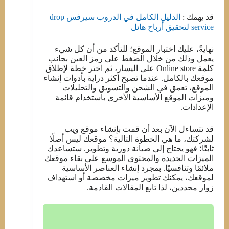
قد يهمك :
الدليل الكامل في الدروب سيرفس drop
service لتحقيق أرباح هائل
نهايةً، عليك اختبار الموقع؛ للتأكد من أن كل شيء
يعمل وذلك من خلال الضغط على رمز العين بجانب
كلمة Online store على اليسار، ثم اختر خطة لإطلاق
موقعك بالكامل. عندما تصبح أكثر دراية بأدوات إنشاء
الموقع، تعمق في الشحن والتسويق والتحليلات
وميزات الموقع الأساسية الأخرى باستخدام قائمة
الإعدادات.
قد تتساءل الآن بعد أن قمت بإنشاء موقع ويب
لشركتك، ما هي الخطوة التالية؟ موقعك ليس أصلًا
ثابتًا؛ فهو يحتاج إلى صيانة دورية وتطوير. ستساعدك
الميزات الجديدة والمحتوى الموسع على بقاء موقعك
ملائمًا وتنافسيًا. بمجرد إنشاء العناصر الأساسية
لموقعك، يمكنك تطوير ميزات مخصصة أو استهداف
زوار محددين، لذا تابع المقالات القادمة.