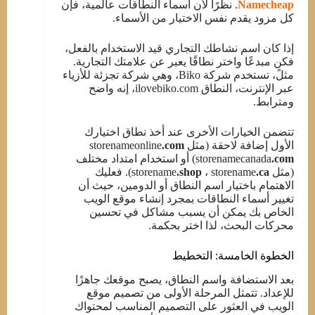
Namecheap
. نظرًا لأن أسماء النطاقات عالمية، فإن
كل مزود يقدم نفس الاختيار من الأسماء.
إذا كان اسم نشاطك التجاري قيد الاستخدام بالفعل،
فكن مبدعًا واختر نطاقًا يعبر عن علامتك التجارية.
مثلً، تستخدم شركة Biko، وهي شركة تجزئة للأزياء
عبر الإنترنت، النطاق ilovebiko.com، إنه واضح
ومترابط.
تتضمن الخيارات الأخرى عند أخذ نطاق اختيارك
الأول إضافة لاحقة (مثل storenameonline
.com
.com
storenamecanada
) أو استخدام امتداد مختلف
(مثل storename
.ca
، storename
.shop
). فعليك
الاهتمام باختيار اسم النطاق أو الدومين، حيث أن
تغيير أسماء النطاقات بمجرد إنشاء موقع الويب
الخاص بك يمكن أن يسبب مشاكل في تحسين
محركات البحث، لذا اختر بحكمة.
الخطوة الخامسة: التخطيط
بعد الاستضافة واسم النطاق، يصبح موقعك جاهزًا
للإعداد. تتمثل المرحلة الأولى من تصميم موقع
الويب في العثور على التصميم المناسب لمحتواك