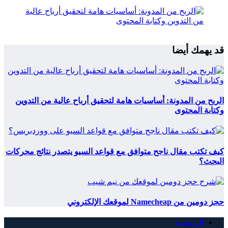
قد يهمك أيضا
الربح من المدونة: أساسيات هامة لتحقيق أرباح عالية من التدوين
وكتابة المحتوى
كيف تكتب مقال ناجح متوافق مع قواعد السيو يتصدر نتائج محركات
البحث؟
حجز دومين من Namecheap لموقعك الإلكتروني
الرئيسية