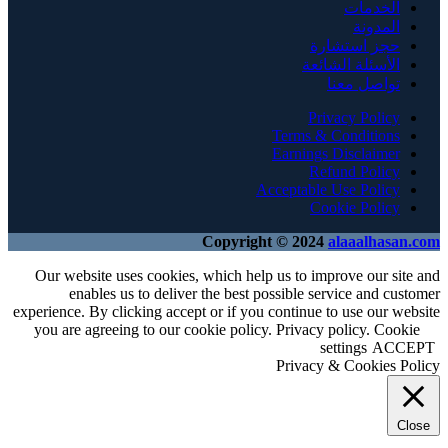
الخدمات
المدونة
حجز استشارة
الأسئلة الشائعة
تواصل معنا
Privacy Policy
Terms & Conditions
Earnings Disclaimer
Refund Policy
Acceptable Use Policy
Cookie Policy
Copyright © 2024
alaaalhasan.com
Our website uses cookies, which help us to improve our site and
enables us to deliver the best possible service and customer
experience. By clicking accept or if you continue to use our website
you are agreeing to our cookie policy. Privacy policy.
Cookie
settings
ACCEPT
Privacy & Cookies Policy
Close