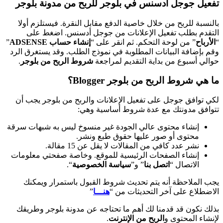
تفعيل جوجل أدسنس في بلوجر للربح من مدونة بلوجر
بالنسبة للربح من خلال خاصية الدفع مقابل النقرة. فيستلزم أولا
التقدم بطلب تفعيل الإعلانات من جوجل أدسنس. اضغط على
“
الأرباح
” من لوحة التحكم. ثم انقر على “
إنشاء حساب
ADSENSE
”
وقم بإضافة البيانات المطلوبة في نموذج الطلب. وقد يستغرق الرد
حوالي أسبوع من بداية التقديم لمراجعة
شروط الربح من بلوجر
.
ما هي شروط الربح من بلوجر Blogger؟
لكي توافق جوجل على تفعيل الإعلانات والربح من بلوجر يجب أن
تتوافق مدونتك مع عدة شروط أساسية وهي:
إنشاء محتوى عالي الجودة غير منسوخ ليس به شبهات سرقة
محتوى أو صور عليها حقوق طبع ونشر.
نشر عدد كافي من المقالات لا يقل عن 15 مقالة.
إنشاء الصفحات الرئيسية للموقع. وخاصة صفحتي معلومات
الاتصال “
اتصل بنا
” و”
سياسة
الخصوصية
“.
يجب الملاحظة أنه يتم تحديث شروط القبول باستمرار ويمكنك
الاضطلاع على آخر التحديثات من “
هنـــا
”
بذلك نكون قد قدمنا لك أهم ما تحتاجه عن مدونة بلوجر وطريقك
لإنشاء المحتوى و
الربح من الإنترنت
.