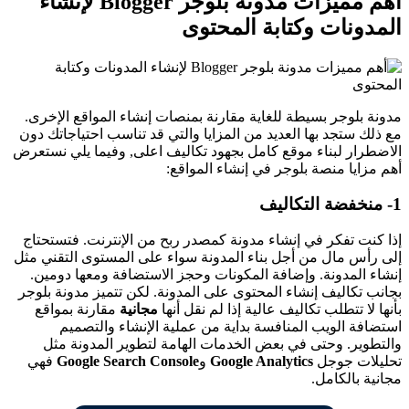
أهم مميزات مدونة بلوجر
Blogger لإنشاء
المدونات وكتابة المحتوى
مدونة بلوجر بسيطة للغاية مقارنة بمنصات إنشاء المواقع الإخرى.
مع ذلك ستجد بها العديد من المزايا والتي قد تناسب احتياجاتك دون
الاضطرار لبناء موقع كامل بجهود تكاليف اعلى, وفيما يلي نستعرض
أهم مزايا منصة بلوجر في إنشاء المواقع:
1- منخفضة التكاليف
إذا كنت تفكر في إنشاء مدونة كمصدر ربح من الإنترنت. فتستحتاج
إلى رأس مال من أجل بناء المدونة سواء على المستوى التقني مثل
إنشاء المدونة. وإضافة المكونات وحجز الاستضافة ومعها دومين.
بجانب تكاليف إنشاء المحتوى على المدونة. لكن تتميز مدونة بلوجر
بأنها لا تتطلب تكاليف عالية إذا لم نقل أنها
مجانية
مقارنة بمواقع
استضافة الويب المنافسة بداية من عملية الإنشاء والتصميم
والتطوير. وحتى في بعض الخدمات الهامة لتطوير المدونة مثل
تحليلات جوجل
Google Analytics
و
Google Search Console
فهي
مجانية بالكامل.